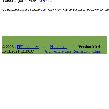
Télécharger le PDF :
GR782
Ce descriptif est une collaboration CDRP 64 (Patrice Bellanger) et CDRP 65 - Le
© 2026 -
FFRandonnée
-
Plan du site
-
Version
0.0 du
15/11/2024 12:30:37 -
Architecture Cms Réalisation : Clarsi