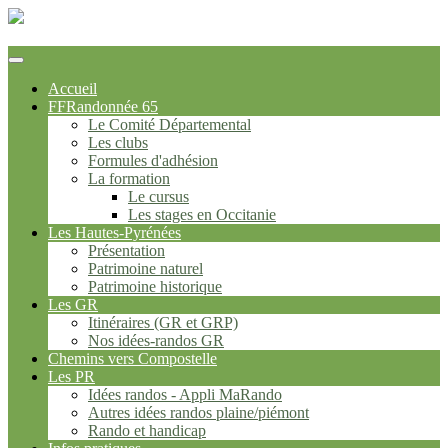
FFrandonnée Hautes-Pyrénées
Accueil
FFRandonnée 65
Le Comité Départemental
Les clubs
Formules d'adhésion
La formation
Le cursus
Les stages en Occitanie
Les Hautes-Pyrénées
Présentation
Patrimoine naturel
Patrimoine historique
Les GR
Itinéraires (GR et GRP)
Nos idées-randos GR
Chemins vers Compostelle
Les PR
Idées randos - Appli MaRando
Autres idées randos plaine/piémont
Rando et handicap