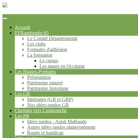
FFrandonnée Hautes-Pyrénées
Accueil
FFRandonnée 65
Le Comité Départemental
Les clubs
Formules d'adhésion
La formation
Le cursus
Les stages en Occitanie
Les Hautes-Pyrénées
Présentation
Patrimoine naturel
Patrimoine historique
Les GR
Itinéraires (GR et GRP)
Nos idées-randos GR
Chemins vers Compostelle
Les PR
Idées randos - Appli MaRando
Autres idées randos plaine/piémont
Rando et handicap