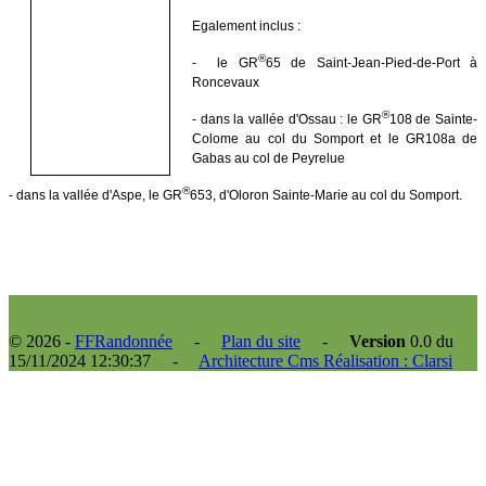
Egalement inclus :
®
- le GR
65 de Saint-Jean-Pied-de-Port à
Roncevaux
®
- dans la vallée d'Ossau : le GR
108 de Sainte-
Colome au col du Somport et le GR108a de
Gabas au col de Peyrelue
®
- dans la vallée d'Aspe, le GR
653, d'Oloron Sainte-Marie au col du Somport.
© 2026 -
FFRandonnée
-
Plan du site
-
Version
0.0 du
15/11/2024 12:30:37 -
Architecture Cms Réalisation : Clarsi