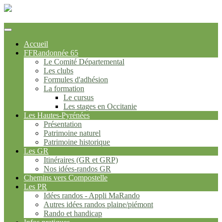
FFrandonnée Hautes-Pyrénées
Accueil
FFRandonnée 65
Le Comité Départemental
Les clubs
Formules d'adhésion
La formation
Le cursus
Les stages en Occitanie
Les Hautes-Pyrénées
Présentation
Patrimoine naturel
Patrimoine historique
Les GR
Itinéraires (GR et GRP)
Nos idées-randos GR
Chemins vers Compostelle
Les PR
Idées randos - Appli MaRando
Autres idées randos plaine/piémont
Rando et handicap