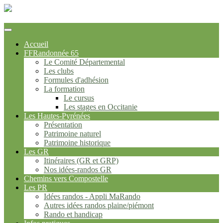
FFrandonnée Hautes-Pyrénées
Accueil
FFRandonnée 65
Le Comité Départemental
Les clubs
Formules d'adhésion
La formation
Le cursus
Les stages en Occitanie
Les Hautes-Pyrénées
Présentation
Patrimoine naturel
Patrimoine historique
Les GR
Itinéraires (GR et GRP)
Nos idées-randos GR
Chemins vers Compostelle
Les PR
Idées randos - Appli MaRando
Autres idées randos plaine/piémont
Rando et handicap