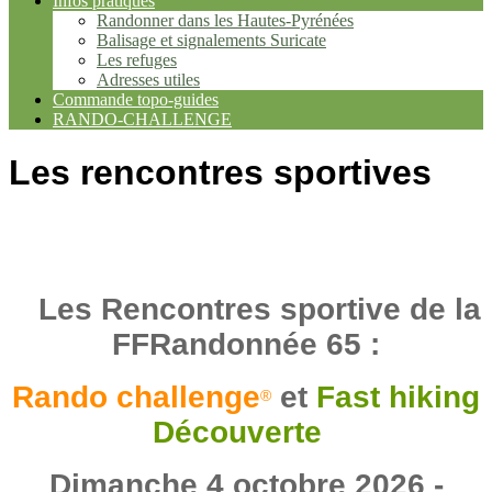
Infos pratiques
Randonner dans les Hautes-Pyrénées
Balisage et signalements Suricate
Les refuges
Adresses utiles
Commande topo-guides
RANDO-CHALLENGE
Les rencontres sportives
Les Rencontres sportive de la
FFRandonnée 65 :
Rando challenge
et
Fast hiking
®
Découverte
Dimanche 4 octobre 2026 -